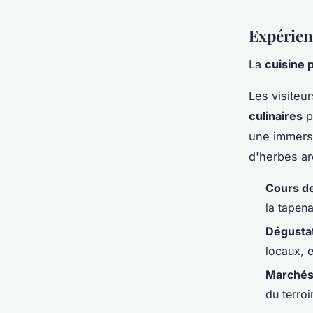
Expérien
La
cuisine 
Les visiteu
culinaires
p
une immersi
d'herbes ar
Cours de
la tapena
Dégustat
locaux, e
Marchés
du terroi