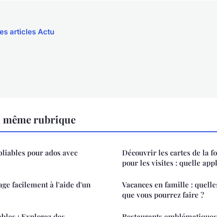
es articles Actu
a même rubrique
liables pour ados avec
Découvrir les cartes de la f
pour les visites : quelle appl
age facilement à l'aide d'un
Vacances en famille : quelles
que vous pourrez faire ?
ables : Explorez des
Restaurants emblématiques 