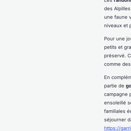
des Alpille
une faune v
niveaux et 
Pour une jo
petits et g
préservé. C
comme des 
En compléme
partie de
go
campagne pr
ensoleillé 
familiales é
séjourner 
https://gar