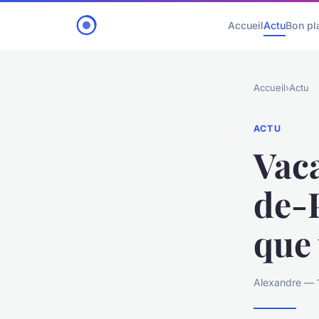
Accueil
Actu
Bon pl
Accueil
›
Actu
ACTU
Vaca
de-P
que 
Alexandre — 1