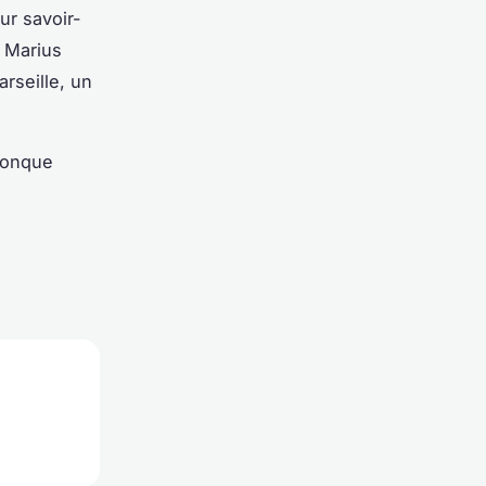
ur savoir-
 Marius
rseille, un
iconque