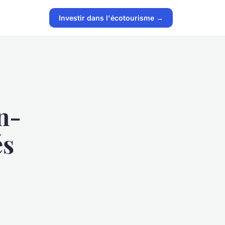
Investir dans l'écotourisme →
n-
és