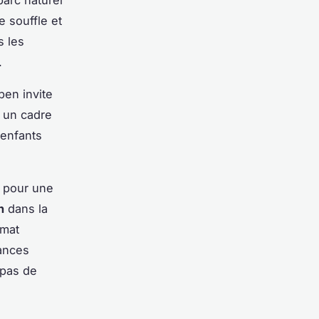
e souffle et
s les
.
ben invite
s un cadre
 enfants
t pour une
n
dans la
imat
ances
 pas de