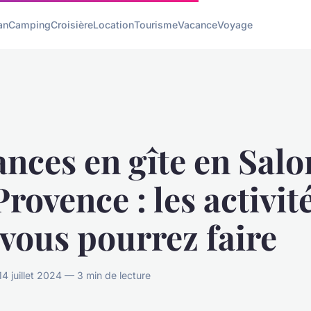
an
Camping
Croisière
Location
Tourisme
Vacance
Voyage
nces en gîte en Salo
rovence : les activit
vous pourrez faire
4 juillet 2024 — 3 min de lecture