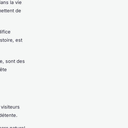
ans la vie
mettent de
ifice
toire, est
e, sont des
uête
visiteurs
 détente.
parc naturel