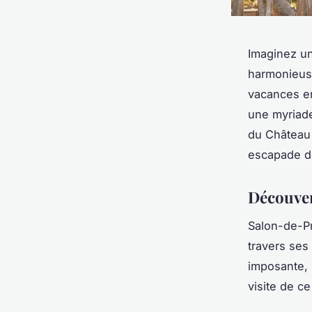
Imaginez un
harmonieuse
vacances en
une myriade 
du Château 
escapade de
Découvert
Salon-de-Pr
travers ses
imposante, 
visite de c