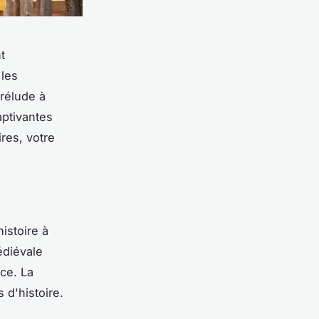
t
 les
prélude à
aptivantes
res, votre
istoire à
édiévale
nce. La
 d'histoire.