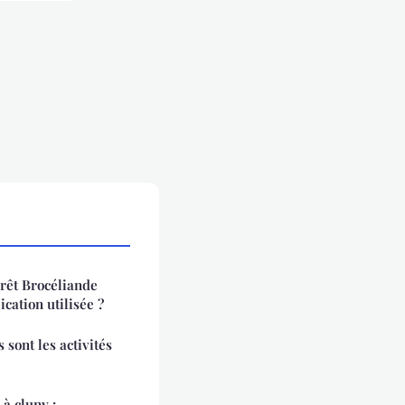
orêt Brocéliande
ication utilisée ?
 sont les activités
à cluny :