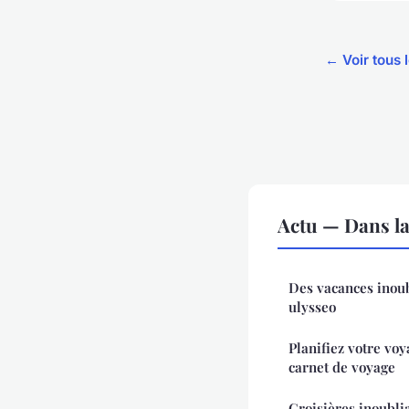
← Voir tous l
Actu — Dans l
Des vacances inoub
ulysseo
Planifiez votre voy
carnet de voyage
Croisières inoubli