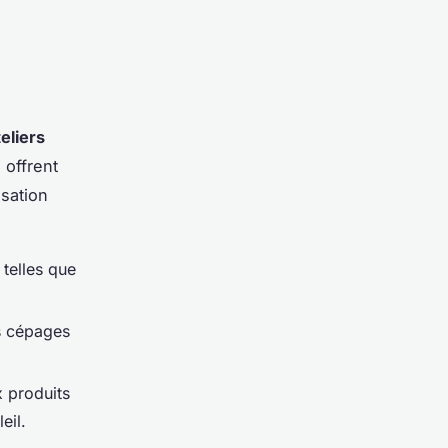
teliers
 offrent
isation
 telles que
es cépages
x produits
eil.