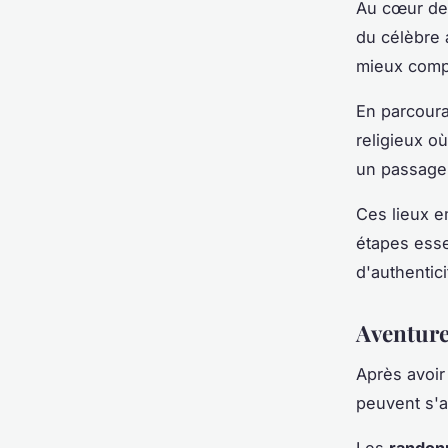
Au cœur de 
du célèbre 
mieux comp
En parcoura
religieux o
un passage 
Ces lieux e
étapes esse
d'authentici
Aventures
Après avoir
peuvent s'
Les
randon